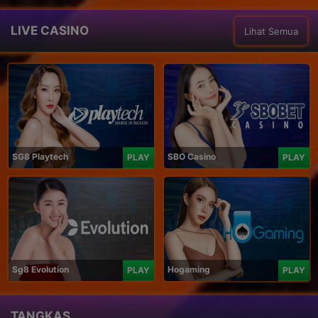
LIVE CASINO
Lihat Semua
SG8 Playtech
SBO Casino
PLAY
PLAY
Sg8 Evolution
Hogaming
PLAY
PLAY
TANGKAS