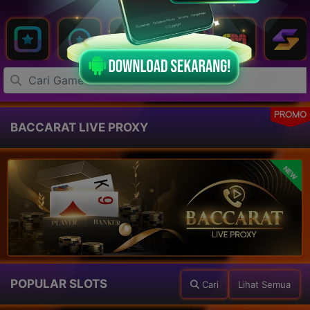
PROMO
BACCARAT LIVE PROXY
NEW
POPULAR SLOTS
Cari
Lihat Semua