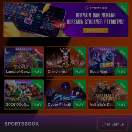
NEW
PROMO
NEW
NEW
Lamp of Cornucopia
Chinchirorin
Soda Man
PLAY
PLAY
PLAY
NEW
NEW
NEW
2026 GOLDEN GOAL RUSH
Cyber Pinball
Valhalla's Dice
PLAY
PLAY
PLAY
SPORTSBOOK
Lihat Semua