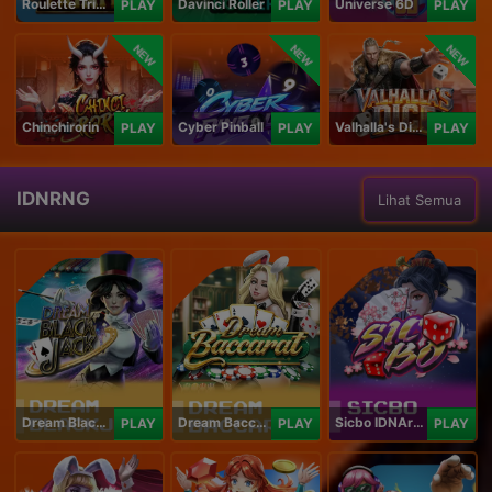
Roulette Trinity
Davinci Roller
Universe 6D
PLAY
PLAY
PLAY
NEW
NEW
NEW
Chinchirorin
Cyber Pinball
Valhalla's Dice
PLAY
PLAY
PLAY
IDNRNG
Lihat Semua
Dream Blackjack
Dream Baccarat
Sicbo IDNArcade
PLAY
PLAY
PLAY