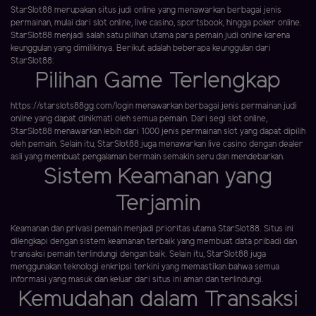
StarSlot88
merupakan situs judi online yang menawarkan berbagai jenis
permainan, mulai dari slot online, live casino, sportsbook, hingga poker online.
StarSlot88 menjadi salah satu pilihan utama para pemain judi online karena
keunggulan yang dimilikinya. Berikut adalah beberapa keunggulan dari
StarSlot88:
Pilihan Game Terlengkap
https://starslots88gg.com/login
menawarkan berbagai jenis permainan judi
online yang dapat dinikmati oleh semua pemain. Dari segi slot online,
StarSlot88 menawarkan lebih dari 1000 jenis permainan slot yang dapat dipilih
oleh pemain. Selain itu, StarSlot88 juga menawarkan live casino dengan dealer
asli yang membuat pengalaman bermain semakin seru dan mendebarkan.
Sistem Keamanan yang
Terjamin
Keamanan dan privasi pemain menjadi prioritas utama StarSlot88. Situs ini
dilengkapi dengan sistem keamanan terbaik yang membuat data pribadi dan
transaksi pemain terlindungi dengan baik. Selain itu, StarSlot88 juga
menggunakan teknologi enkripsi terkini yang memastikan bahwa semua
informasi yang masuk dan keluar dari situs ini aman dan terlindungi.
Kemudahan dalam Transaksi