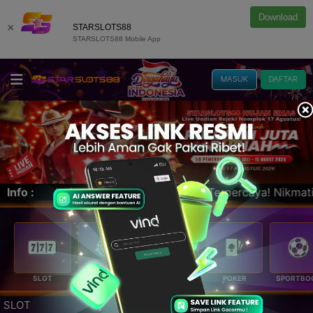
Download
×
STARSLOTS88
STARSLOTS88 Mobile App
MASUK
DAFTAR
p Aman dan Terpercaya! Nikmati Promo Special berikut :
Info :
SLOT
LIVE CASINO
E-LOTTERY
POKER
SPORTBO
SLOT