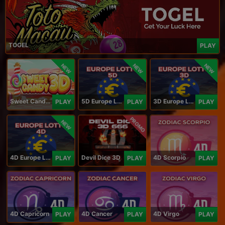
TOGEL
PLAY
NEW
NEW
NEW
Sweet Candy 3D
5D Europe Lotto
3D Europe Lotto
PLAY
PLAY
PLAY
PROMO
NEW
4D Europe Lotto
Devil Dice 3D
4D Scorpio
PLAY
PLAY
PLAY
4D Capricorn
4D Cancer
4D Virgo
PLAY
PLAY
PLAY