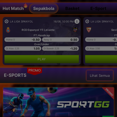
Hot Match
Sepakbola
Basket
E-Sport
LA LIGA SPANYOL
16/08, 10:00 PM
LA LIGA SPANYOL
Sevilla
VS
Rayo Vallecano
Celta V
FT.Handicap
F
-0.25
0.25
-0
Home 0
Away 0
Home 0
Over/Under
O
1.07
-1.05
1
Di Atas 2.50
Di Bawah 2.50
Di Atas 2.50
PLAY
PROMO
E-SPORTS
Lihat Semua
PROMO