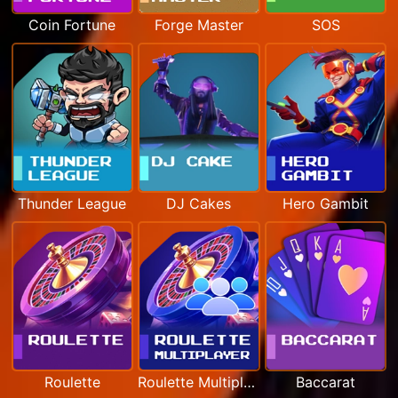
Coin Fortune
Forge Master
SOS
Thunder League
DJ Cakes
Hero Gambit
Roulette
Roulette Multiplayer
Baccarat