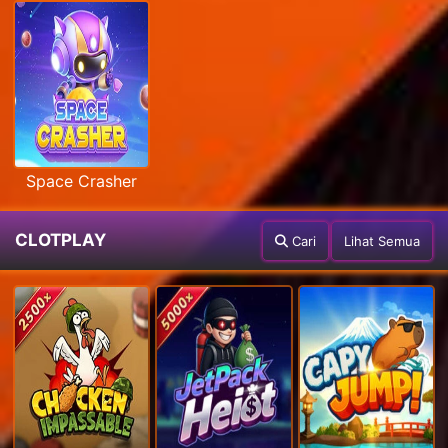
Space Crasher
CLOTPLAY
Cari
Lihat Semua