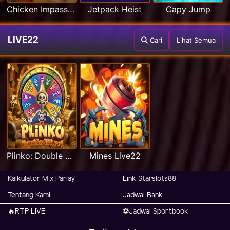
Chicken Impassable
Jetpack Heist
Capy Jump
LIVE22
Cari
Lihat Semua
Plinko: Double Wheel Live22
Mines Live22
Kalkulator Mix Parlay
Link Starslots88
Tentang Kami
Jadwal Bank
🔥RTP LIVE
⚽️Jadwal Sportbook