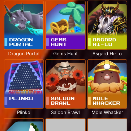
Dragon Portal
Gems Hunt
Asgard Hi-Lo
Plinko
Saloon Brawl
Mole Whacker