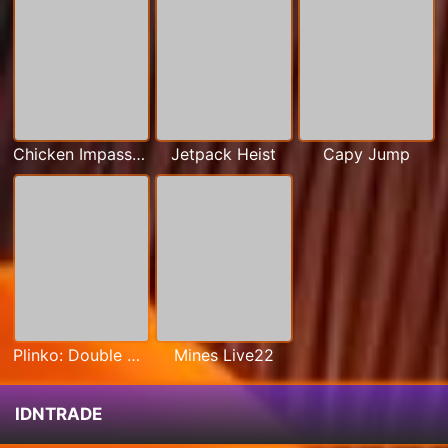
Chicken Impassable
Jetpack Heist
Capy Jump
Plinko: Double Wheel Live22
Mines Live22
IDNTRADE