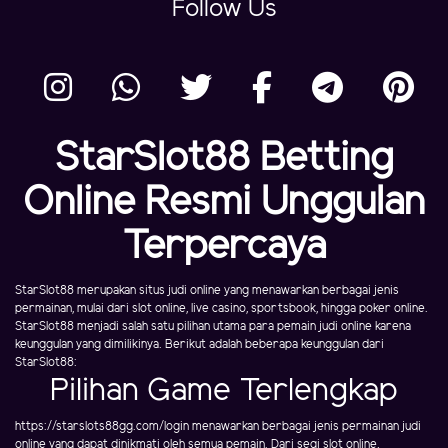
Follow Us
StarSlot88 Betting
Online Resmi Unggulan
Terpercaya
StarSlot88
merupakan situs judi online yang menawarkan berbagai jenis
permainan, mulai dari slot online, live casino, sportsbook, hingga poker online.
StarSlot88 menjadi salah satu pilihan utama para pemain judi online karena
keunggulan yang dimilikinya. Berikut adalah beberapa keunggulan dari
StarSlot88:
Pilihan Game Terlengkap
https://starslots88gg.com/login
menawarkan berbagai jenis permainan judi
online yang dapat dinikmati oleh semua pemain. Dari segi slot online,