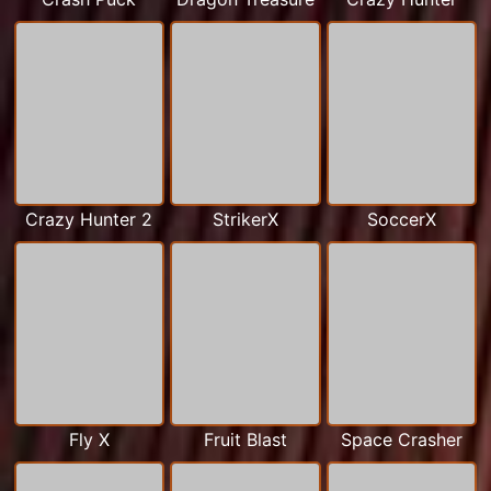
Crazy Hunter 2
StrikerX
SoccerX
Fly X
Fruit Blast
Space Crasher