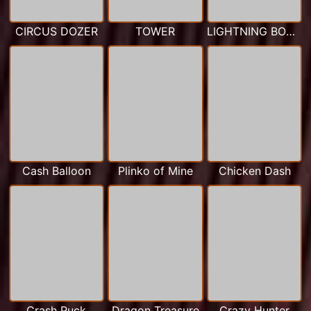
CIRCUS DOZER
TOWER
LIGHTNING BOMB
Cash Balloon
Plinko of Mine
Chicken Dash
Crash Puck
Dragon Treasure
Crazy Hunter