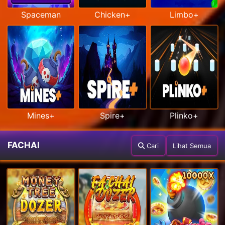
Spaceman
Chicken+
Limbo+
Mines+
Spire+
Plinko+
FACHAI
Cari
Lihat Semua