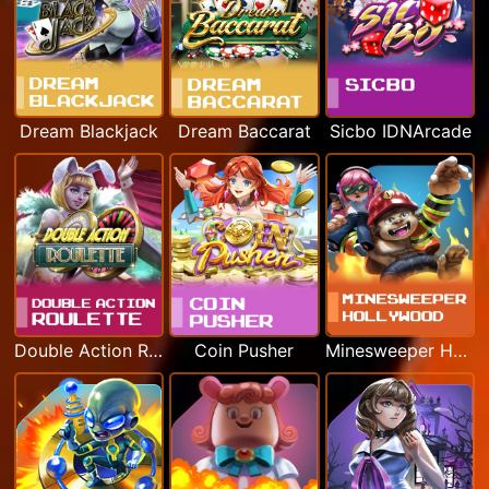
Dream Blackjack
Dream Baccarat
Sicbo IDNArcade
Double Action Roulette
Coin Pusher
Minesweeper Hollywood