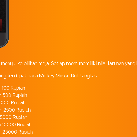
 menuju ke pilihan meja. Setiap room memiliki nilai taruhan yan
ang terdapat pada Mickey Mouse Bolatangkas
n 100 Rupiah
n 500 Rupiah
 1000 Rupiah
an 2500 Rupiah
n 5000 Rupiah
n 10000 Rupiah
an 25000 Rupiah