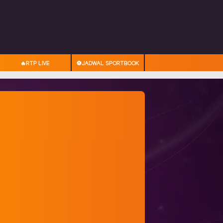
🔥RTP LIVE
⚽️JADWAL SPORTBOOK