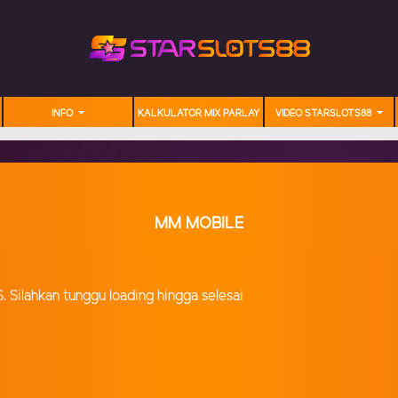
INFO
KALKULATOR MIX PARLAY
VIDEO STARSLOTS88
MM MOBILE
. Silahkan tunggu loading hingga selesai